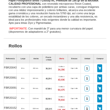
Papel Fotográfico Brillo / Glossy RC Premium de 195 gr de la MÁXIMA
CALIDAD PROFESIONAL
con revestido microporoso Resin Coated,
recubierto con una capa de polietileno por ambas caras, consigue imágenes
con una nitidez impresionante y colores brillantes, alcanza una excelente
gama cromática y una resolución hasta los 5760 dpi, así como una larga
estabilidad de los colores, un secado instantáneo y una alta resistencia, es
ideal para los profesionales más exigentes donde la calidad es importante.
Apto para tintas Dye y Pigmentadas.
IMPORTANTE
: Con mandril de 3" para una menor curvatura del papel.
(disponemos de adaptadores a 2" gratuitos).
Rollos
Precio
Referencia
Largo
Ancho
Oferta
Envase
Unidad
Comprar
1 Rollo
6 rollos a
FBR20043
36,16 €
30 m.
432 mm.
Caja 1 rollo
34,35€
5 rollos a
FBR20061
45,29 €
30 m.
610 mm.
Caja 1 rollo
43,03€
5 rollos a
FBR20091
67,86 €
30 m.
914 mm.
Caja 1 rollo
64,47€
5 rollos a
FBR20112
82,96 €
30 m.
1118 mm.
Caja 1 rollo
78,81€
5 rollos a
FBR20152
133,14 €
30 m.
1524 mm.
Caja 1 rollo
126,48€