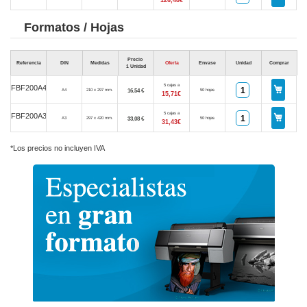
Formatos / Hojas
Precio
Referencia
DIN
Medidas
Oferta
Envase
Unidad
Comprar
1 Unidad
5 cajas a
FBF200A4
16,54 €
A4
210 x 297 mm.
50 hojas
15,71€
5 cajas a
FBF200A3
33,08 €
A3
297 x 420 mm.
50 hojas
31,43€
*Los precios no incluyen IVA