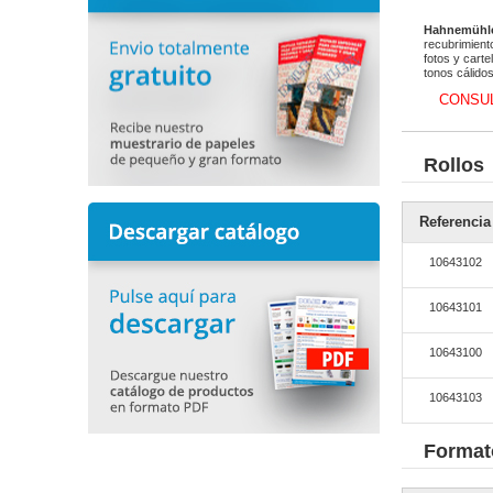
Hahnemühle 
recubrimient
fotos y cart
tonos cálido
CONSUL
Rollos
Referencia
10643102
10643101
10643100
10643103
Format