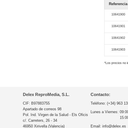
Referencia
10641900
10641901
10641902
10641903
*Los precios no 
Delex ReproMedia, S.L.
Contacto:
CIF: B97883755
Teléfono:
(+34) 963 13
Apartado de correos 98
Lunes a Viernes:
09:0
Pol. Ind. Virgen de la Salud - Els Oficis
15:0
c/. Carreters, 26 - 34
46950 Xirivella (Valencia)
Email:
info@delex.es