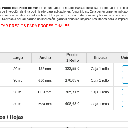
Photo Matt Fiber de 200 gr.
, es un papel fabricado 100% α-celulosa blanco natural de ba
o de inyección de tinta optimizado para aplicaciones fotográficas. Esta perfectamente indica
eles, así como álbumes fotográficos. El papel ofrece una textura suave y ligera, tiene una ag
s. Sobresale por su calidad de impresión, garantizando los mejores resultados para la impresi
TAR PRECIOS PARA PROFESIONALES.
Precio
Largo
Ancho
Envase
Uni
1 Rollo
122,55 €
30 m.
432 mm.
Caja 1 rollo
170,05 €
30 m.
610 mm.
Caja 1 rollo
305,71 €
30 m.
1118 mm.
Caja 1 rollo
408,98 €
30 m.
1524 mm.
Caja 1 rollo
os / Hojas