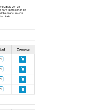
jo gramaje con un
do para impresiones de
radable blancura con
ón diaria.
dad
Comprar