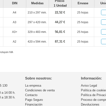
Precio
DIN
Medidas
Envase
Uni
1 Unidad
22,52 €
A4
210 x 297 mm.
25 hojas
44,27 €
A3
297 x 420 mm.
25 hojas
56,81 €
A3+
329 x 483 mm.
25 hojas
87,31 €
A2
420 x 594 mm.
25 hojas
incluyen IVA
Sobre nosotros:
Información:
5 130
La empresa
Aviso Legal
Condiciones de venta
Política de cookie
0 a 14:00 h.
Contacto
Política de Privac
0 a 18:30 h.
Pago Seguro
Proceso de comp
Financiación
Devoluciones