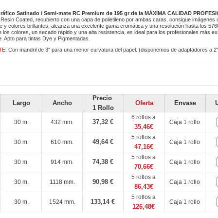
gráfico Satinado / Semi-mate RC Premium de 195 gr de la MÁXIMA CALIDAD PROFES
Resin Coated, recubierto con una capa de polietileno por ambas caras, consigue imágenes c
e y colores brillantes, alcanza una excelente gama cromática y una resolución hasta los 576
e los colores, un secado rápido y una alta resistencia, es ideal para los profesionales más e
e. Apto para tintas Dye y Pigmentadas.
TE
: Con mandril de 3" para una menor curvatura del papel. (disponemos de adaptadores a 2" 
Precio
Largo
Ancho
Oferta
Envase
1 Rollo
6 rollos a
37,32 €
30 m.
432 mm.
Caja 1 rollo
35,46€
5 rollos a
49,64 €
30 m.
610 mm.
Caja 1 rollo
47,16€
5 rollos a
74,38 €
30 m.
914 mm.
Caja 1 rollo
70,66€
5 rollos a
90,98 €
30 m.
1118 mm.
Caja 1 rollo
86,43€
5 rollos a
133,14 €
30 m.
1524 mm.
Caja 1 rollo
126,48€