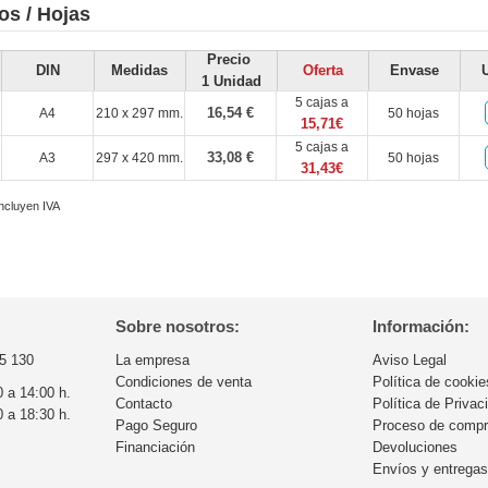
os / Hojas
Precio
DIN
Medidas
Oferta
Envase
1 Unidad
5 cajas a
16,54 €
A4
210 x 297 mm.
50 hojas
15,71€
5 cajas a
33,08 €
A3
297 x 420 mm.
50 hojas
31,43€
incluyen IVA
Sobre nosotros:
Información:
5 130
La empresa
Aviso Legal
Condiciones de venta
Política de cookie
0 a 14:00 h.
Contacto
Política de Privac
0 a 18:30 h.
Pago Seguro
Proceso de comp
Financiación
Devoluciones
Envíos y entrega