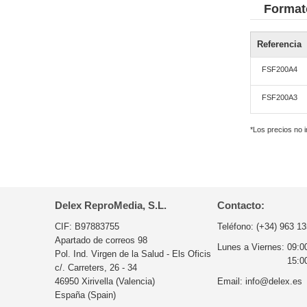
Format
Referencia
FSF200A4
FSF200A3
*Los precios no 
Delex ReproMedia, S.L.
Contacto:
CIF: B97883755
Teléfono:
(+34) 963 13
Apartado de correos 98
Lunes a Viernes:
09:0
Pol. Ind. Virgen de la Salud - Els Oficis
15:0
c/. Carreters, 26 - 34
46950 Xirivella (Valencia)
Email:
info@delex.es
España (Spain)