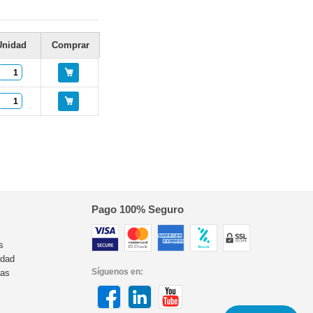
Unidad
Comprar
Pago 100% Seguro
s
idad
Síguenos en:
ras
s