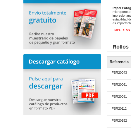
Papel Foto
microporoso 
impresionant
estabilidad d
es important
IMPORTAN
Rollos
Referencia
FSR20043
FSR20061
FSR20091
FSR20112
FSR20152