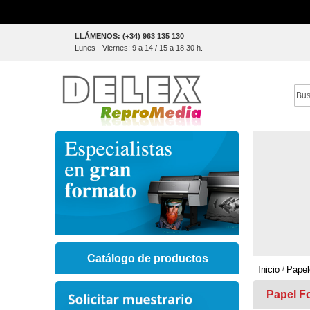
Skip
LLÁMENOS: (+34) 963 135 130
to
Lunes - Viernes: 9 a 14 / 15 a 18.30 h.
Content
Sear
Catálogo de productos
Inicio
Papel
Papel Fo