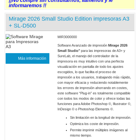
¡¡No compre sin consultarnos, llámenos y le
informaremos !!
Mirage 2026 Small Studio Edition impresoras A3
+ SL-D500
MIR3000000
Software Avanzado de impresión
Mirage 2026
Small Studio"
para las impresoras de A3+ y
SureLab, el manejo del controlador de la
Más información
impresora es muy intuitivo con una perfecta
visualización en pantalla de todo los ajustes
escogidos, lo que facilita el proceso de
impresión a los usuarios, trabajando más rápido,
con mayor eficacia y reduciendo notablemente
los errores de impresión ahorrando en costes,
este software “Plug-in” es totalmente compatible
con todos los modos de color y ofrece todas las
funciones para Adobe Photoshop ©, Illustrator ©,
InDesign © o Photoshop Elements ©.
Sin limitación en la longitud de impresión.
Optimiza los coste de impresión.
Permite imprimir múltiples imágenes al
mismo tiempo.