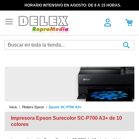
HORARIO INTENSIVO EN AGOSTO: DE 8 A 15 HORAS.
Sea
Inicio
Plotters Epson
Epson SC-P700 A3+
Impresora Epson Surecolor SC-P700 A3+ de 10
colores