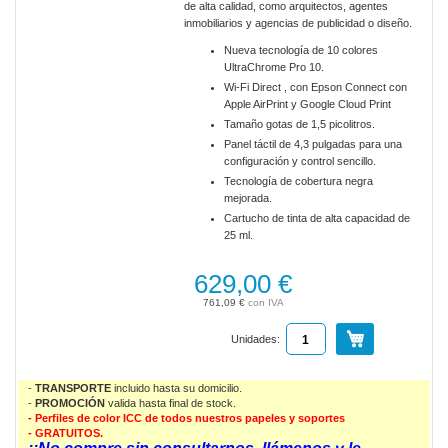
de alta calidad, como arquitectos, agentes
inmobiliarios y agencias de publicidad o diseño.
Nueva tecnología de 10 colores
UltraChrome Pro 10.
Wi-Fi Direct , con Epson Connect con
Apple AirPrint y Google Cloud Print
Tamaño gotas de 1,5 picolitros.
Panel táctil de 4,3 pulgadas para una
configuración y control sencillo.
Tecnología de cobertura negra
mejorada.
Cartucho de tinta de alta capacidad de
25 ml.
629,00 €
761,09 €
Unidades:
-
TRANSPORTE
incluido hasta su domicilio.
-
PROMOCIÓN
valida
hasta final de stock.
- Perfiles de color ICC de todos nuestros papeles y soportes
- GRATUITOS.