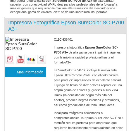
Impresora fotográfica
Epson Surecolor SC-P700 de A3+
de alta calidad
superior con conectividad Wi-Fi, ideal para los profesionales de la fotografía
más exigentes que requieran la máxima alta resolución del mercado y una
excepcional gama de colores, disfrute de una impresora insuperable.
Impresora Fotográfica Epson SureColor SC-P700
A3+
C11CH38401
Impresora fotográfica
Epson SureColor SC-
P700 A3+
de alta gama para imprimir imágenes
con la máxima calidad profesional hasta el
formato A3+.
La SureColor SC-P700 incluye la nueva tinta
Más información
Epson UltraChrome Pro10 con el color violeta
para producir impresiones de excelente calidad.
El juego de tintas de diez colores reproduce una
amplia gama de colores y, gracias a sus 2,84
Dmax (la densidad de negro más alta del
sector), produce negros intensos y profundos,
así como gradaciones de tono ultrasuaves.
Ideal para fotógrafos aficionados o
semiprofesionales, la Epson SureColor SC-P700
también resulta perfecta para empresas que
requieren habitualmente presentaciones en color