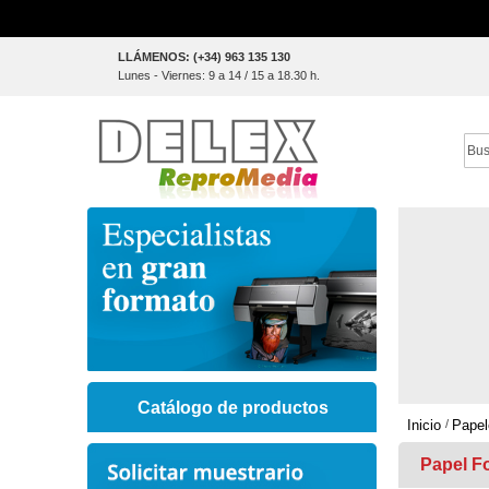
Skip
LLÁMENOS: (+34) 963 135 130
to
Lunes - Viernes: 9 a 14 / 15 a 18.30 h.
Content
Sear
Catálogo de productos
Inicio
Papel
Papel Fo