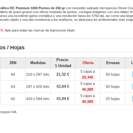
ráfico RC Premium 1000 Puntos de 250 gr
con revestido satinado microporoso Resin Coa
etileno de grano grueso con efecto moteado de puntos, consigue imágenes con una nitidez i
alcanza una excelente gama cromática y una resolución hasta los 5760 dpi, así como una larga 
secado rápido y una alta resistencia a los arañazos, es ideal para los profesionales más exig
TE
: Apto para todas las marcas de impresoras inkjet.
os / Hojas
Precio
DIN
Medidas
Oferta
Envase
1 Unidad
5 cajas a
21,52 €
A4
210 x 297 mm.
50 hojas
20,44€
5 cajas a
43,04 €
A3
297 x 420 mm.
50 hojas
40,88€
5 cajas a
43,04 €
A2
420 x 594 mm.
25 hojas
40,88€
incluyen IVA