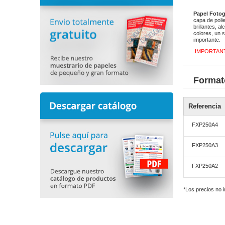
Papel Fotog
capa de poli
brillantes, 
colores, un 
importante.
IMPORTAN
Format
Referencia
FXP250A4
FXP250A3
FXP250A2
*Los precios no 