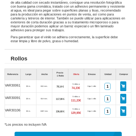
de alta calidad con secado instantáneo, consigue una resolución fotográfica
con buena gama cromática, tratado con un adhesivo permanente y resistente
al agua, es ideal para pegar sobre superficies planas y lisas, recomendado
para la producción en aplicaciones en puntos de venta, así como para
cartelería y letreros de interior. También se puede utilizar para aplicaciones en
exteriores de corta duración gracias a su tratamiento microporoso o para
mayor duración podemos aplicar un barniz especial o un film laminado
adhesivo para proteger sus trabajos.
Para garantizar que el vinilo se adhiera correctamente, la superficie debe
estar limpia y libre de polvo, grasa o humedad.
Rollos
Precio
Referencia
Largo
Ancho
Oferta
Envase
Unidad
Comprar
1 Rollo
5 rollos a
VAR30061
78,14 €
30 m.
610 mm.
Caja 1 rollo
74,23€
5 rollos a
VAR30091
117,08 €
30 m.
914 mm.
Caja 1 rollo
111,23€
5 rollos a
VAR30106
136,68 €
30 m.
1067 mm.
Caja 1 rollo
129,85€
*Los precios no incluyen IVA