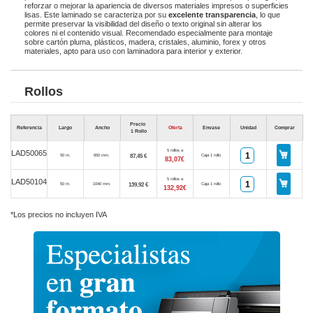
reforzar o mejorar la apariencia de diversos materiales impresos o superficies
lisas. Este laminado se caracteriza por su
excelente transparencia
, lo que
permite preservar la visibilidad del diseño o texto original sin alterar los
colores ni el contenido visual. Recomendado especialmente para montaje
sobre cartón pluma, plásticos, madera, cristales, aluminio, forex y otros
materiales, apto para uso con laminadora para interior y exterior.
Rollos
Precio
Referencia
Largo
Ancho
Oferta
Envase
Unidad
Comprar
1 Rollo
5 rollos a
LAD50065
87,45 €
50 m.
650 mm.
Caja 1 rollo
83,07€
5 rollos a
LAD50104
139,92 €
50 m.
1040 mm.
Caja 1 rollo
132,92€
*Los precios no incluyen IVA