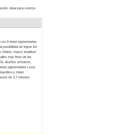
ación, ideal para centros
con 8 tintas pigmentadas
 posibilidad de lograr los
 nítidos, mayor amplitud
alles mas finos de las
ía, diseños artísticos,
tintas pigmentadas Lucia
ográfica y mejor
menos de 3,7 minutos.