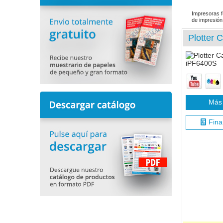
Impresoras f
de impresión 
Plotter 
Más 
Fina