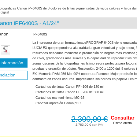
otográficas Canon iPF6400S de 8 colores de tintas pigmentadas de vivos colores y larga dur
digital
Canon iPF6400S - A1/24"
IPF6400S
La impresora de gran formato imagePROGRAF 6400S viene equipada 
LUCIA EX que proporciona alta calidad a gran velocidad y bajo coste, ña
resultados deseados mediante la producción de negros mas intensos y
de color, gradaciones mas suaves y la capacidad de reproducir los det
información
zonas oscuras de la fotografías, es la impresora perfecta para fotograf
pruebas y creación de póster. Resolución: 2400 x 1200 dpi. 8 colores 
EX. Memoria RAM 256 Mb. 90% cobertura Pantone. Mejor precisión fot
nciacion
contraste en zonas oscuras. Impresiones sin bordes en papel A1 en 
Cartuchos de tintas Canon PFI-106 de 130 ml.
Cartuchos de tintas Canon PFI-206 de 300 ml.
Cartuchos mantenimiento MC-16
Cabezal impresión Canon pf-05
2.300,00 €
Consultar
Última oferta
2.783,00 €