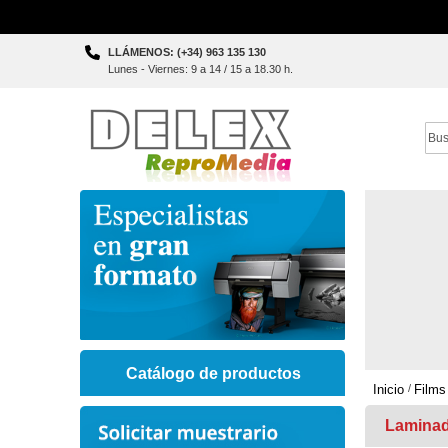
Skip
LLÁMENOS: (+34) 963 135 130
to
Lunes - Viernes: 9 a 14 / 15 a 18.30 h.
Content
Sear
Catálogo de productos
Inicio
Films
Laminad