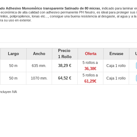
ado Adhesivo Monomérico transparente Satinado de 80 micras
, indicado para laminar en
a económica de alta calidad con adhesivo permanente PH Neutro, es ideal para proteger sus
inilos, polipropilenos, lonas etc..., consigue una buena resistencia al desgaste, al agua y a l
a su uso en exterior.
Precio
Largo
Ancho
Oferta
Envase
1 Rollo
5 rollos a
38,29 €
50 m
635 mm.
Caja 1 rollo
36,38€
5 rollos a
64,52 €
50 m
1070 mm.
Caja 1 rollo
61,29€
incluyen IVA