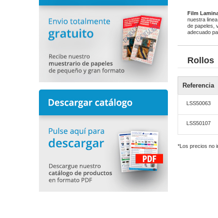
Film Lamin
nuestra line
de papeles, v
adecuado par
Rollos
Referencia
LSS50063
LSS50107
*Los precios no 