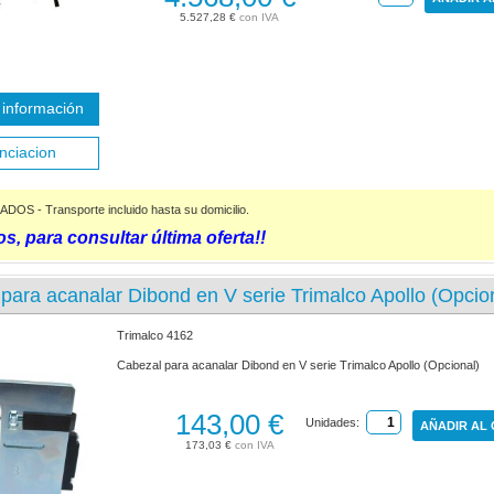
5.527,28 €
información
nciacion
S - Transporte incluido hasta su domicilio.
s, para consultar última oferta!!
para acanalar Dibond en V serie Trimalco Apollo (Opcio
Trimalco 4162
Cabezal para acanalar Dibond en V serie Trimalco Apollo (Opcional)
143,00 €
Unidades:
AÑADIR AL
173,03 €