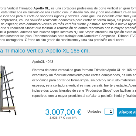
orte Vertical
Trimalco Apollo XL
, es una cortadora profesional de corte vertical en gran f
 y está fabricada en aluminio de alta calidad con un diseño robusto y con una estructura en s
 indicada para el corte de soportes rígidos y flexibles, consigue una increíble exactitud y un
complicados, es una solución realmente económica para cortar de forma limpia, sin polvo y si
de espesor, esta cortadora vertical es más versátil, fuerte y estable. Además la nueva Apoll
serie “Production Stops“ que facilitan la realización de cortes repetitivos con la mayor precisió
al de la plancha, ademas sus nuevos topes laterales “Quick Stops“ ofrecen una fijación extra de
miten sostener las plan. Recomendadas para trabajar con Aluminium Composite - Dibond, P
icos corrugados. Ofrece un alto grado de rendimiento y una alta precisión en el corte.
a Trimalco Vertical Apollo XL 165 cm.
ApolloXL 4043
Sistema de corte vertical de gran formato Trimalco Apollo XL de 165 cm
exactitud y un fácil funcionamiento para cortes complicados, es una s
económica para cortar de forma limpia, sin polvo y sin ruido material
espesor, esta cortadora vertical es más versátil, fuerte y estable. Ad
incluye dos topes laterales de serie “Production Stops“ que facilitan la
repetitivos con la mayor precisión al señalar la posición inicial y final d
3.007,00 €
Unidades:
AÑADIR A
3.638,47 €