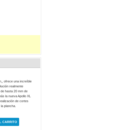
,, ofrece una increíble
olución realmente
es de hasta 20 mm de
emás la nueva Apollo XL
 realización de cortes
e la plancha.
L CARRITO