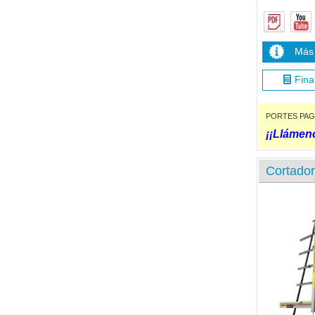
Más 
Fina
PORTES PAGADO
¡¡Llámeno
Cortador