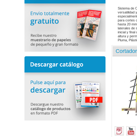
Sistema de C
versatilidad
especialmente
para cortes 
hasta 20 mm 
laterales de 
inicial y fin
altura y per
Pluma, Plást
Cortador