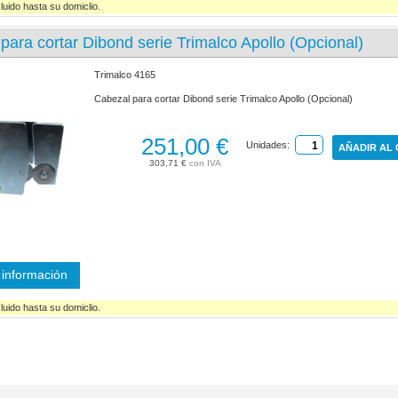
luido hasta su domiclio.
para cortar Dibond serie Trimalco Apollo (Opcional)
Trimalco 4165
Cabezal para cortar Dibond serie Trimalco Apollo (Opcional)
251,00 €
Unidades:
AÑADIR AL
303,71 €
información
luido hasta su domiclio.