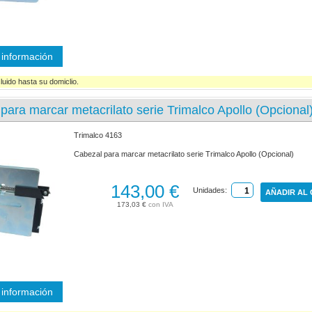
información
luido hasta su domiclio.
para marcar metacrilato serie Trimalco Apollo (Opcional
Trimalco 4163
Cabezal para marcar metacrilato serie Trimalco Apollo (Opcional)
143,00 €
Unidades:
AÑADIR AL
173,03 €
información