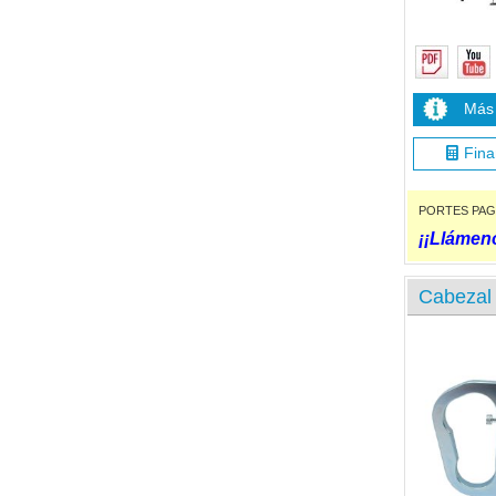
Más 
Fina
PORTES PAGADO
¡¡Llámeno
Cabezal 