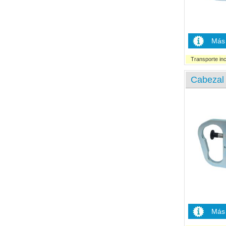
Más 
Transporte inc
Cabezal 
Más 