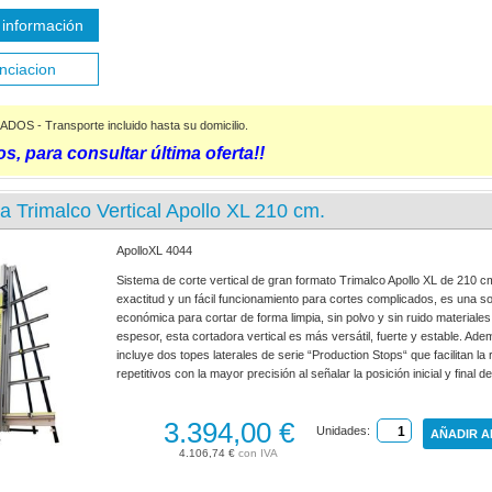
información
nciacion
S - Transporte incluido hasta su domicilio.
s, para consultar última oferta!!
a Trimalco Vertical Apollo XL 210 cm.
ApolloXL 4044
Sistema de corte vertical de gran formato Trimalco Apollo XL de 210 cm
exactitud y un fácil funcionamiento para cortes complicados, es una s
económica para cortar de forma limpia, sin polvo y sin ruido material
espesor, esta cortadora vertical es más versátil, fuerte y estable. Ad
incluye dos topes laterales de serie “Production Stops“ que facilitan la
repetitivos con la mayor precisión al señalar la posición inicial y final d
3.394,00 €
Unidades:
AÑADIR A
4.106,74 €