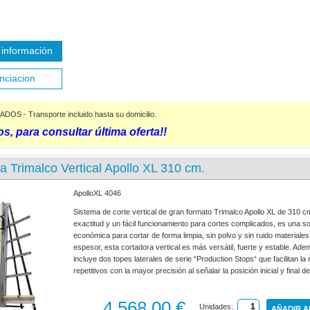
información
nciacion
S - Transporte incluido hasta su domicilio.
s, para consultar última oferta!!
a Trimalco Vertical Apollo XL 310 cm.
ApolloXL 4046
Sistema de corte vertical de gran formato Trimalco Apollo XL de 310 cm
exactitud y un fácil funcionamiento para cortes complicados, es una s
económica para cortar de forma limpia, sin polvo y sin ruido material
espesor, esta cortadora vertical es más versátil, fuerte y estable. Ad
incluye dos topes laterales de serie “Production Stops“ que facilitan la
repetitivos con la mayor precisión al señalar la posición inicial y final d
4.568,00 €
Unidades:
AÑADIR A