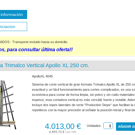
información
nciacion
S - Transporte incluido hasta su domicilio.
s, para consultar última oferta!!
a Trimalco Vertical Apollo XL 250 cm.
ApolloXL 4045
Sistema de corte vertical de gran formato Trimalco Apollo XL de 250 cm
exactitud y un fácil funcionamiento para cortes complicados, es una s
económica para cortar de forma limpia, sin polvo y sin ruido material
espesor, esta cortadora vertical es más versátil, fuerte y estable. Ad
incluye dos topes laterales de serie “Production Stops“ que facilitan la
repetitivos con la mayor precisión al señalar la posición inicial y final d
4.013,00 €
Unidades:
AÑADIR A
4.855,73 €