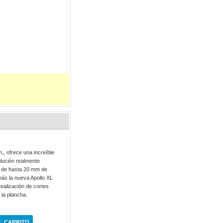
,, ofrece una increíble
olución realmente
es de hasta 20 mm de
emás la nueva Apollo XL
 realización de cortes
e la plancha.
L CARRITO