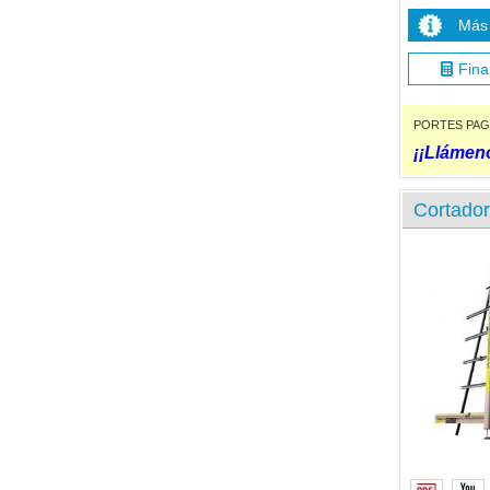
Más 
Fina
PORTES PAGADO
¡¡Llámeno
Cortador