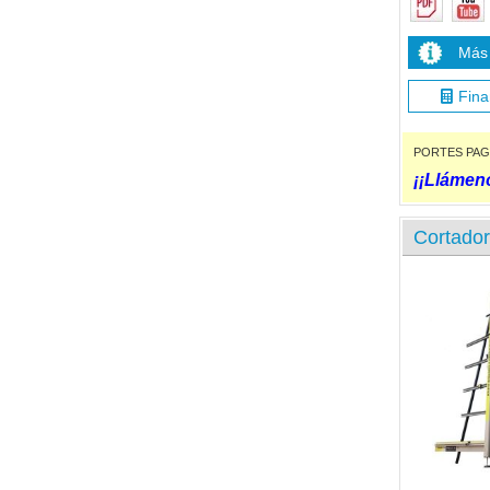
Más 
Fina
PORTES PAGADO
¡¡Llámeno
Cortador