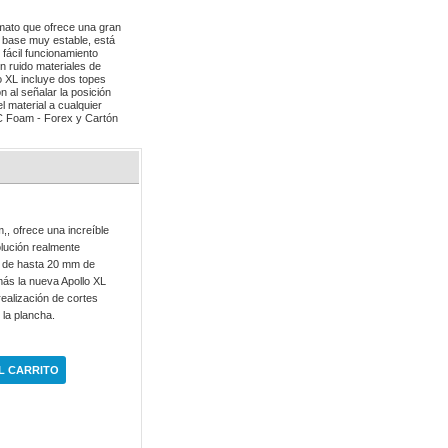
ormato que ofrece una gran
u base muy estable, está
 fácil funcionamiento
n ruido materiales de
o XL incluye dos topes
n al señalar la posición
l material a cualquier
VC Foam - Forex y Cartón
,, ofrece una increíble
olución realmente
es de hasta 20 mm de
emás la nueva Apollo XL
 realización de cortes
e la plancha.
L CARRITO