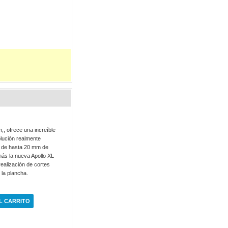
,, ofrece una increíble
olución realmente
es de hasta 20 mm de
emás la nueva Apollo XL
 realización de cortes
e la plancha.
L CARRITO