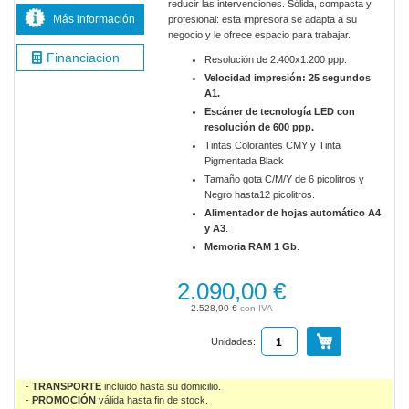
reducir las intervenciones. Sólida, compacta y
Más información
profesional: esta impresora se adapta a su
negocio y le ofrece espacio para trabajar.
Financiacion
Resolución de 2.400x1.200 ppp.
Velocidad impresión: 25 segundos
A1.
Escáner de tecnología LED con
resolución de 600 ppp.
Tintas Colorantes CMY y Tinta
Pigmentada Black
Tamaño gota C/M/Y de 6 picolitros y
Negro hasta12 picolitros.
Alimentador de hojas automático A4
y A3
.
Memoria RAM 1 Gb
.
2.090,00 €
2.528,90 €
Unidades:
-
TRANSPORTE
incluido hasta su domicilio.
-
PROMOCIÓN
válida
hasta fin de stock.