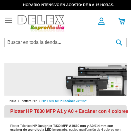
HORARIO INTENSIVO EN AGOSTO: DE 8 A 15 HORAS.
Sea
Inicio
Plotters HP
HP T830 MFP Escáner 24"/36"
Plotter HP T830 MFP A1 y A0 + Escáner con 4 colores
Plotter Técnico
HP Designjet T830 MFP A1/610 mm y A0/914 mm con
escáner de tecnología LED integrado
, equipo multifunción de 4 colores con