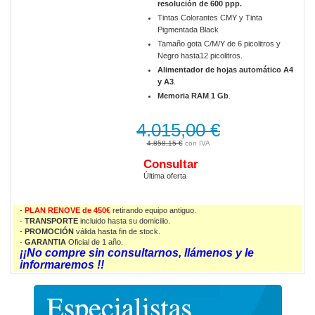
resolución de 600 ppp.
Tintas Colorantes CMY y Tinta
Pigmentada Black
Tamaño gota C/M/Y de 6 picolitros y
Negro hasta12 picolitros.
Alimentador de hojas automático A4
y A3
.
Memoria RAM 1 Gb
.
4.015,00 €
4.858,15 €
Consultar
Última oferta
-
PLAN RENOVE de 450€
retirando equipo antiguo.
-
TRANSPORTE
incluido hasta su domicilio.
-
PROMOCIÓN
válida
hasta fin de stock.
-
GARANTIA
Oficial de 1 año.
¡¡No compre sin consultarnos, llámenos y le
informaremos !!