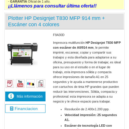
-
GARANTIA
Oficial de 1 año.
¡¡Llámenos para consultar última oferta!!
Plotter HP Designjet T830 MFP 914 mm +
Escáner con 4 colores
F9A30D
Impresora multifunción
HP Designjet T830 MFP
con escáner de A0/914 mm
, le permite
imprimir, escanear, copiar y compartir sus
trabajos y esta diseñada para adaptarse a su
oficina, presupuesto y forma de trabajar, es ideal
para su uso en el estudio o en el lugar de
trabajo, esta impresora sólida y compacta
ofrece impresiones de tamaño A1 en 25
segundos y le ayuda a mantenerse productivo
con cartuchos de tinta HP grandes que pueden
reducir las intervenciones. Sólida, compacta y
Más información
profesional: esta impresora se adapta a su
negocio y le ofrece espacio para trabajar.
Financiacion
Resolución de 2.400x1.200 ppp.
Velocidad impresión: 25 segundos
A1.
Escáner de tecnología LED con