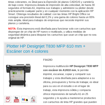
tintas colorantes, es ideal para la impresión de planos CAD/GIS y cartelería
de bajo coste. Impresora dotada de impresión de alta velocidad, de hasta 30
segundos el formato A1, imprima sus trabajos y administre su plotter desde
prácticamente cualquier parte y en cualquier momento con la aplicación HP
Smart. Obtenga resultados de calidad: con las tintas HP Bright Office se
consigue una precisión lineal del 0,1% y una gama de colores hasta un 65%
más amplia. ideal para trabajos de empresas que necesite imprimir sus
planos y carteleria.
NOTA:
Esta impresora está diseñada para funcionar solo con cartuchos que
dispongan
de un chip de HP nuevo o reutilizado, y utiliza medidas de
seguridad dinámica para bloquear los cartuchos que usan un chip que no sea
original de HP.
Plotter HP Designjet T830 MFP 610 mm +
Escáner con 4 colores
F9A28D
Impresora multifunción
HP Designjet T830 MFP
con escáner de A1/610 mm
, le permite
imprimir, escanear, copiar y compartir sus
trabajos y esta diseñada para adaptarse a su
oficina, presupuesto y forma de trabajar, es ideal
para su uso en el estudio o en el lugar de
trabajo, esta impresora sólida y compacta
ofrece impresiones de tamaño A1 en 25
segundos y le ayuda a mantenerse productivo
con cartuchos de tinta HP grandes que pueden