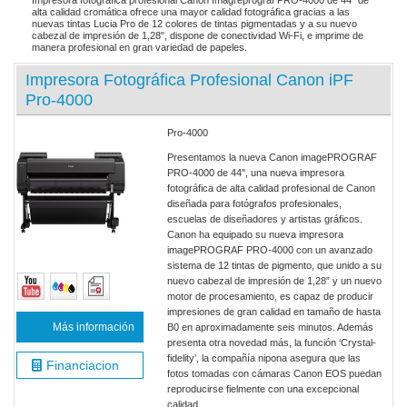
Impresora fotográfica profesional Canon Imagreprograf PRO-4000 de 44" de
alta calidad cromática ofrece una mayor calidad fotográfica gracias a las
nuevas tintas Lucia Pro de 12 colores de tintas pigmentadas y a su nuevo
cabezal de impresión de 1,28", dispone de conectividad Wi-Fi, e imprime de
manera profesional en gran variedad de papeles.
Impresora Fotográfica Profesional Canon iPF
Pro-4000
Pro-4000
Presentamos la nueva Canon imagePROGRAF
PRO-4000 de 44", una nueva impresora
fotográfica de alta calidad profesional de Canon
diseñada para fotógrafos profesionales,
escuelas de diseñadores y artistas gráficos.
Canon ha equipado su nueva impresora
imagePROGRAF PRO-4000 con un avanzado
sistema de 12 tintas de pigmento, que unido a su
nuevo cabezal de impresión de 1,28” y un nuevo
motor de procesamiento, es capaz de producir
impresiones de gran calidad en tamaño de hasta
Más información
B0 en aproximadamente seis minutos. Además
presenta otra novedad más, la función ‘Crystal-
fidelity’, la compañía nipona asegura que las
Financiacion
fotos tomadas con cámaras Canon EOS puedan
reproducirse fielmente con una excepcional
calidad.