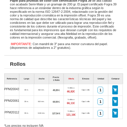
Papel para pruebas de color con certificación Fogra 39
de alta calidad
con acabado Semi-Mate y un gramaje de 200 gr. El papel certificado Fogra 39
hace referencia a un estándar dentro de la industria gráfica según lo
especificado en la norma ISO 12647-2:2004, relacionado con la gestión del
color y la reproducción cromática en la impresión offset. Fogra 39 es una
norma de calidad que describe las características técnicas del papel y las
condiciones en las que debe ser utilizado para lograr una reproducción fiel y
consistente de los colores durante el proceso de impresión. Este certificado
es fundamental para los impresores que desean cumplir con los requisitos de
calidad internacional y asegurar una alta fidelidad en la reproducción de los
colores en la impresión comercial. (flexografia, grabado, offset).
IMPORTANTE
: Con mandril de 3" para una menor curvatura del papel.
(disponemos de adaptadores a 2" gratuitos).
Rollos
Precio
Referencia
Largo
Ancho
Oferta
Envase
Unidad
Comprar
1 Rollo
5 rollos a
PPM20043
49,28 €
30 m.
432 mm.
Caja 1 rollo
46,82€
5 rollos a
PPM20061
69,59 €
30 m.
610 mm.
Caja 1 rollo
66,11€
5 rollos a
PPM20112
127,54 €
30 m.
1118 mm.
Caja 1 rollo
121,16€
*Los precios no incluyen IVA