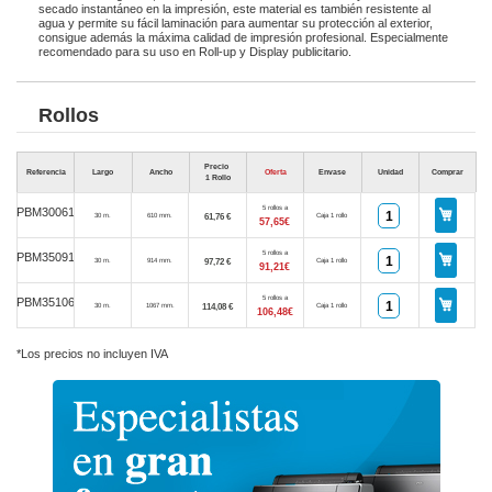
secado instantáneo en la impresión, este material es también resistente al
agua y permite su fácil laminación para aumentar su protección al exterior,
consigue además la máxima calidad de impresión profesional. Especialmente
recomendado para su uso en Roll-up y Display publicitario.
Rollos
Precio
Referencia
Largo
Ancho
Oferta
Envase
Unidad
Comprar
1 Rollo
5 rollos a
PBM30061
61,76 €
30 m.
610 mm.
Caja 1 rollo
57,65€
5 rollos a
PBM35091
97,72 €
30 m.
914 mm.
Caja 1 rollo
91,21€
5 rollos a
PBM35106
114,08 €
30 m.
1067 mm.
Caja 1 rollo
106,48€
*Los precios no incluyen IVA