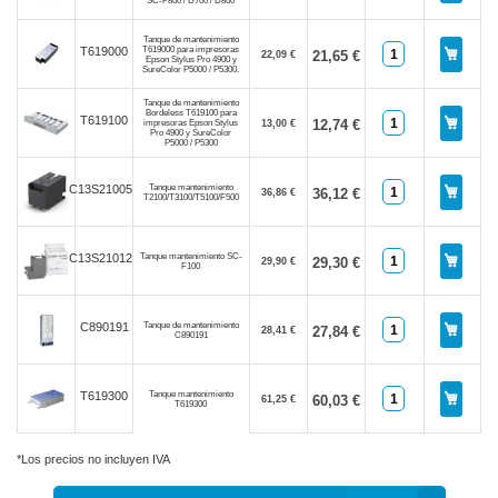
SC-P800 / D700 / D800
Tanque de mantenimiento
T619000 para impresoras
T619000
21,65 €
22,09 €
Epson Stylus Pro 4900 y
SureColor P5000 / P5300.
Tanque de mantenimiento
Bordeless T619100 para
T619100
12,74 €
impresoras Epson Stylus
13,00 €
Pro 4900 y SureColor
P5000 / P5300
Tanque mantenimiento
C13S210057
36,12 €
36,86 €
T2100/T3100/T5100/F500
Tanque mantenimiento SC-
C13S210125
29,30 €
29,90 €
F100
Tanque de mantenimiento
C890191
27,84 €
28,41 €
C890191
Tanque mantenimiento
T619300
60,03 €
61,25 €
T619300
*Los precios no incluyen IVA