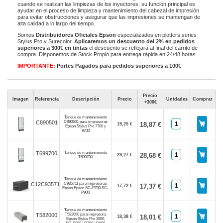
cuando se realizan las limpiezas de los inyectores, su función principal es
ayudar en el proceso de limpieza y mantenimiento del cabezal de impresión
para evitar obstrucciones y asegurar que las impresiones se mantengan de
alta calidad a lo largo del tiempo.
Somos
Distribuidores Oficiales Epson
especializados en plotters series
Stylus Pro y Surecolor.
Aplicaremos un descuento del 2% en pedidos
superiores a 300€ en tintas
el descuento se reflejará al final del carrito de
compra. Disponemos de Stock Propio para entrega rápida en 24/48 horas.
IMPORTANTE
: Portes Pagados para pedidos superiores a 100€
Precio
Imagen
Referencia
Descripción
Precio
Unidades
Comprar
+300€
Tanque de mantenimiento
C890501 para impresoras
C890501
18,87 €
19,25 €
Epson Stylus Pro 7700 y
9700
Tanque de mantenimiento
T699700
28,68 €
29,27 €
T699700
Tanque de mantenimiento
C935711 para impresoras
C12C935711
17,37 €
17,72 €
Epson Epson SC-P700 SC-
P900
Tanque de mantenimiento
T582000 para impresora
T582000
18,01 €
18,38 €
Epson Stylus Pro 3880,