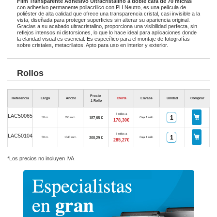
Film Transparente Adhesivo Ultracristalino a doble cara de 70 micras
con adhesivo permanente poliacrílico con PH Neutro, es una película de
poliéster de alta calidad que ofrece una transparencia cristal, casi invisible a la
vista, diseñada para proteger superficies sin alterar su apariencia original.
Gracias a su acabado ultracristalino, proporciona una visibilidad perfecta, sin
reflejos intensos ni distorsiones, lo que lo hace ideal para aplicaciones donde
la claridad visual es esencial. Es específico para el montaje de fotografías
sobre cristales, metacrilatos. Apto para uso en interior y exterior.
Rollos
Precio
Referencia
Largo
Ancho
Oferta
Envase
Unidad
Comprar
1 Rollo
5 rollos a
LAC50065
187,68 €
50 m.
650 mm.
Caja 1 rollo
178,30€
5 rollos a
LAC50104
300,29 €
50 m.
1040 mm.
Caja 1 rollo
285,27€
*Los precios no incluyen IVA