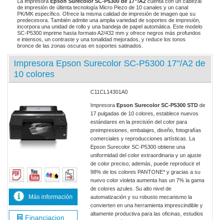
La impresora
Epson Surecolor SC-P5300 de 17”/A2
cuenta con un cabezal
de impresión de últimta tecnología Micro Piezo de 10 canales y un canal
PK/MK específico. Ofrece la misma calidad de impresión de imagen que su
predecesora. También admite una amplia variedad de soportes de impresión,
incorpora una unidad de rollo y una bandeja de papel automática. Este modelo
SC-P5300 imprime hasta formato A2/432 mm y ofrece negros más profundos
e intensos, un contraste y una tonalidad mejorados, y reduce los tonos
bronce de las zonas oscuras en soportes satinados.
Impresora Epson Surecolor SC-P5300 17"/A2 de
10 colores
C11CL14301A0
Impresora
Epson Surecolor SC-P5300 STD
de
17 pulgadas de 10 colores, establece nuevos
estándares en la precisión del color para
preimpresiones, embalajes, diseño, fotografías
comerciales y reproducciones artísticas. La
Epson Surecolor SC-P5300 obtiene una
uniformidad del color extraordinaria y un ajuste
de color preciso; además, puede reproducir el
98% de los colores PANTONE* y gracias a su
nuevo color violeta aumenta has un 7% la gama
de colores azules. Su alto nivel de
Más información
automatización y su robusto mecanismo la
convierten en una herramienta imprescindible y
altamente productiva para las oficinas, estudios
Financiacion