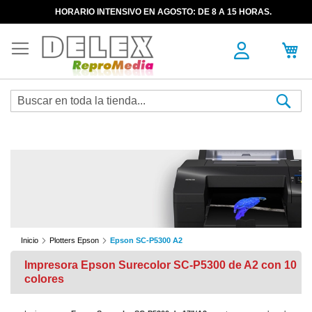
HORARIO INTENSIVO EN AGOSTO: DE 8 A 15 HORAS.
Sea
Inicio
Plotters Epson
Epson SC-P5300 A2
Impresora Epson Surecolor SC-P5300 de A2 con 10
colores