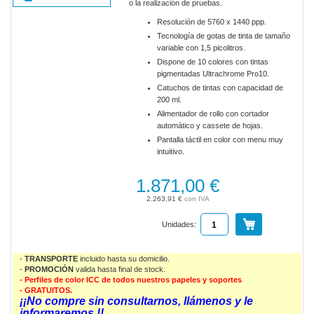
o la realización de pruebas.
Resolución de 5760 x 1440 ppp.
Tecnología de gotas de tinta de tamaño
variable con 1,5 picolitros.
Dispone de 10 colores con tintas
pigmentadas Ultrachrome Pro10.
Catuchos de tintas con capacidad de
200 ml.
Alimentador de rollo con cortador
automático y cassete de hojas.
Pantalla táctil en color con menu muy
intuitivo.
1.871,00 €
2.263,91 €
Unidades:
-
TRANSPORTE
incluido hasta su domicilio.
-
PROMOCIÓN
valida
hasta final de stock.
- Perfiles de color ICC de todos nuestros papeles y soportes
- GRATUITOS.
¡¡No compre sin consultarnos, llámenos y le
informaremos !!