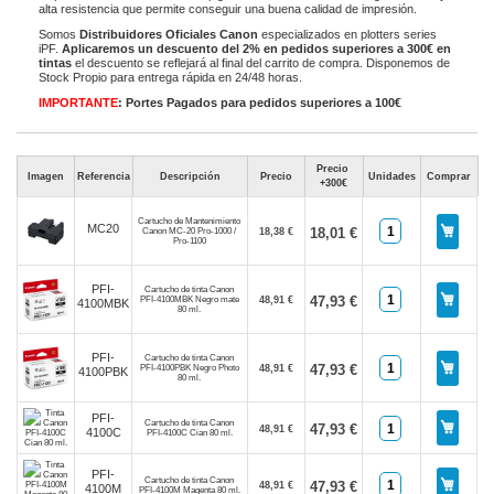
alta resistencia que permite conseguir una buena calidad de impresión.
Somos
Distribuidores Oficiales Canon
especializados en plotters series
iPF.
Aplicaremos un descuento del 2% en pedidos superiores a 300€ en
tintas
el descuento se reflejará al final del carrito de compra. Disponemos de
Stock Propio para entrega rápida en 24/48 horas.
IMPORTANTE
: Portes Pagados para pedidos superiores a 100€
Precio
Imagen
Referencia
Descripción
Precio
Unidades
Comprar
+300€
Cartucho de Mantenimiento
MC20
18,01 €
Canon MC-20 Pro-1000 /
18,38 €
Pro-1100
PFI-
Cartucho de tinta Canon
47,93 €
PFI-4100MBK Negro mate
48,91 €
4100MBK
80 ml.
PFI-
Cartucho de tinta Canon
47,93 €
PFI-4100PBK Negro Photo
48,91 €
4100PBK
80 ml.
PFI-
Cartucho de tinta Canon
47,93 €
48,91 €
4100C
PFI-4100C Cian 80 ml.
PFI-
Cartucho de tinta Canon
47,93 €
48,91 €
4100M
PFI-4100M Magenta 80 ml.