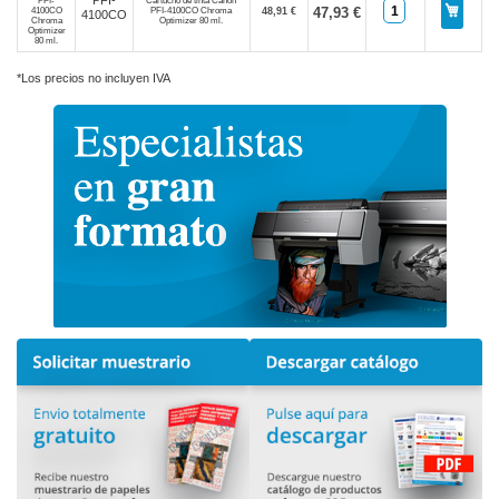
PFI-
Cartucho de tinta Canon
47,93 €
PFI-4100CO Chroma
48,91 €
4100CO
Optimizer 80 ml.
*Los precios no incluyen IVA