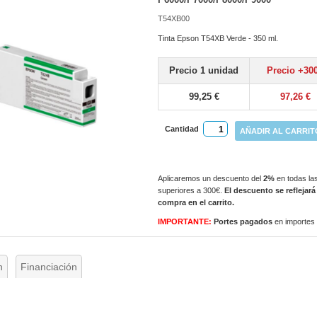
T54XB00
Tinta Epson T54XB Verde - 350 ml.
Precio 1 unidad
Precio +30
99,25 €
97,26 €
Cantidad
AÑADIR AL CARRIT
Aplicaremos un descuento del
2%
en todas las
superiores a 300€.
El descuento se reflejará
compra en el carrito.
IMPORTANTE:
Portes pagados
en importes
n
Financiación