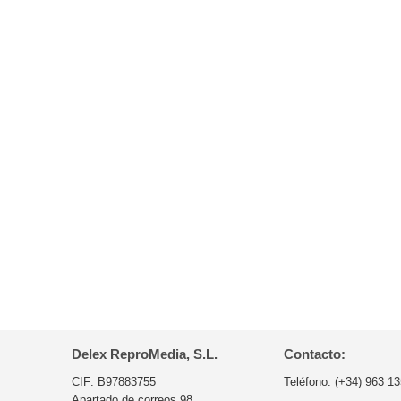
Delex ReproMedia, S.L.
Contacto:
CIF: B97883755
Teléfono:
(+34) 963 13
Apartado de correos 98