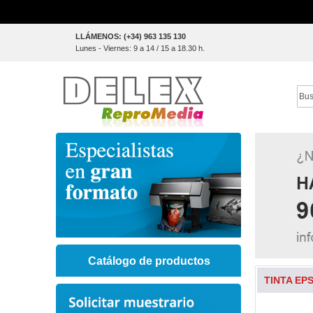
Skip
LLÁMENOS: (+34) 963 135 130
to
Lunes - Viernes: 9 a 14 / 15 a 18.30 h.
Content
Sear
Catálogo de productos
TINTA EPS
Skip
to