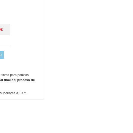
0€
O
 tintas para pedidos
 al final del proceso de
 superiores a 100€.