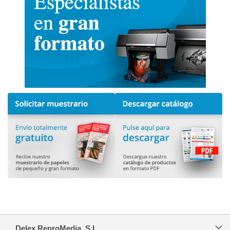
Delex ReproMedia, S.L.