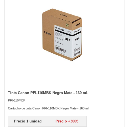
the
images
gallery
Tinta Canon PFI-110MBK Negro Mate - 160 ml.
Skip
to
PFI-110MBK
the
beginning
Cartucho de tinta Canon PFI-110MBK Negro Mate - 160 ml.
of
the
Precio 1 unidad
Precio +300€
images
gallery