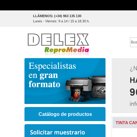
Skip
LLÁMENOS: (+34) 963 135 130
to
Lunes - Viernes: 9 a 14 / 15 a 18.30 h.
Content
Sear
Catálogo de productos
TINTA CA
Skip
to