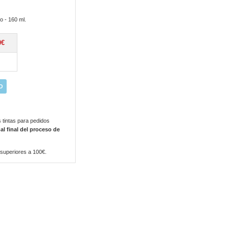
 - 160 ml.
0€
O
 tintas para pedidos
 al final del proceso de
 superiores a 100€.