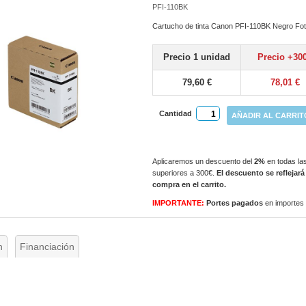
PFI-110BK
Cartucho de tinta Canon PFI-110BK Negro Foto
Precio 1 unidad
Precio +30
79,60 €
78,01 €
Cantidad
AÑADIR AL CARRIT
Aplicaremos un descuento del
2%
en todas las
superiores a 300€.
El descuento se reflejará
compra en el carrito.
IMPORTANTE:
Portes pagados
en importes
n
Financiación