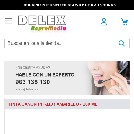
HORARIO INTENSIVO EN AGOSTO: DE 8 A 15 HORAS.
Sea
TINTA CANON PFI-110Y AMARILLO - 160 ML.
Skip
to
the
end
of