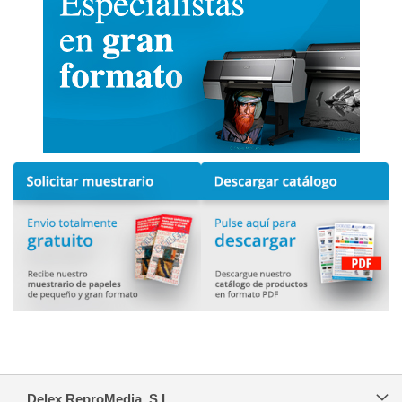
Delex ReproMedia, S.L.