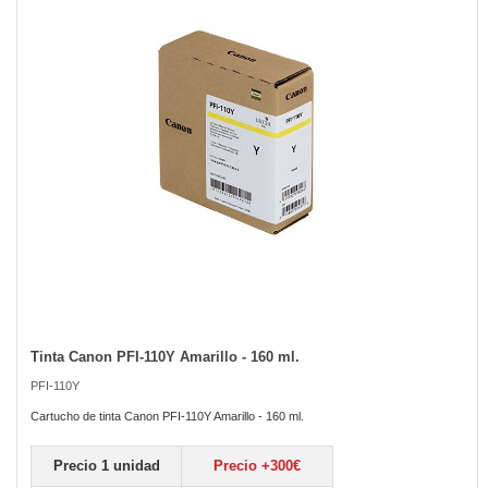
the
images
gallery
Tinta Canon PFI-110Y Amarillo - 160 ml.
Skip
to
PFI-110Y
the
beginning
Cartucho de tinta Canon PFI-110Y Amarillo - 160 ml.
of
the
Precio 1 unidad
Precio +300€
images
gallery