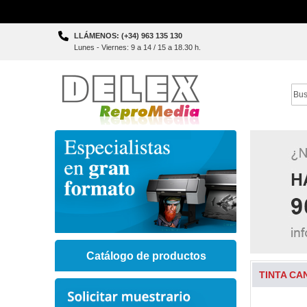
Skip
LLÁMENOS: (+34) 963 135 130
to
Lunes - Viernes: 9 a 14 / 15 a 18.30 h.
Content
Sear
Catálogo de productos
TINTA CA
Skip
to