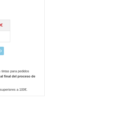
0€
O
 tintas para pedidos
 al final del proceso de
 superiores a 100€.