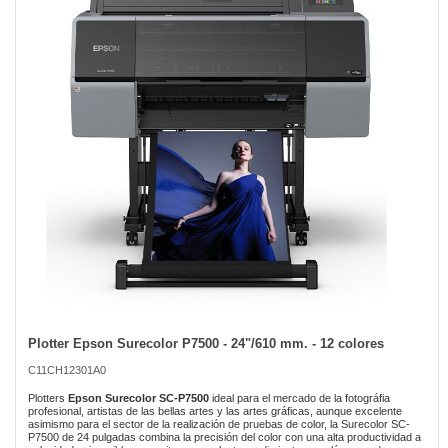
of
the
images
gallery
Plotter Epson Surecolor P7500 - 24"/610 mm. - 12 colores
Skip
to
C11CH12301A0
the
beginning
Plotters
Epson Surecolor SC-P7500
ideal para el mercado de la fotográfia
of
profesional, artistas de las bellas artes y las artes gráficas, aunque excelente
asimismo para el sector de la realización de pruebas de color, la Surecolor SC-
the
P7500 de 24 pulgadas combina la precisión del color con una alta productividad a
images