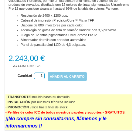
velocidades increibles, permite un excelente rendimiento en volúmenes de
gallery
producción elevados. diseñada con 12 colores de tintas pigmentadas Ultrachrome
Pro 12 que consigue alcanzar hasta el 99% de la tabla de colores Pantone.
Resolución de 2400 x 1200 ppp.
Cabezal de impresión PrecisionCore™ Micro TFP
Dispone de 800 Inyectores por cada color.
Tecnología de gotas de tinta de tamaño variable con 3,5 picolitros.
Juego de 12 tintas pigmentadas UltraChrome Pro12.
Alimentador de rollo con cortador automático.
Panel de pantalla táctil LCD de 4,3 pulgadas.
2.243,00 €
2.714,03 €
Cantidad
AÑADIR AL CARRITO
-
TRANSPORTE
incluido hasta su domicilio.
-
INSTALACIÓN
por nuestros técnicos incluida.
-
PROMOCIÓN
valida
hasta final de stock.
- Perfiles de color ICC de todos nuestros papeles y soportes - GRATUITOS.
¡¡No compre sin consultarnos, llámenos y le
informaremos !!