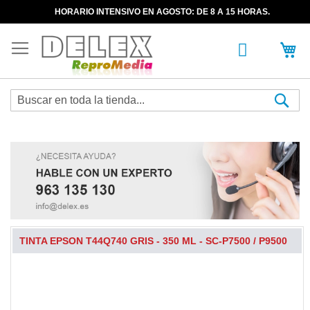
HORARIO INTENSIVO EN AGOSTO: DE 8 A 15 HORAS.
Sea
TINTA EPSON T44Q740 GRIS - 350 ML - SC-P7500 / P9500
Skip
to
the
end
of