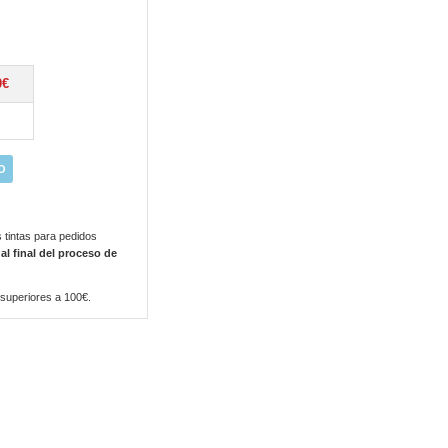
0€
O
 tintas para pedidos
 al final del proceso de
 superiores a 100€.