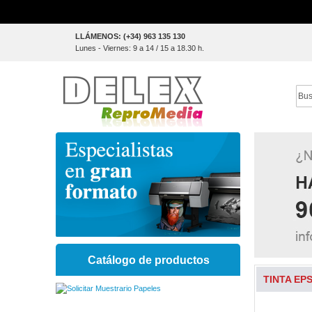
Skip
LLÁMENOS: (+34) 963 135 130
to
Lunes - Viernes: 9 a 14 / 15 a 18.30 h.
Content
Sear
Catálogo de productos
TINTA EPS
Skip
to