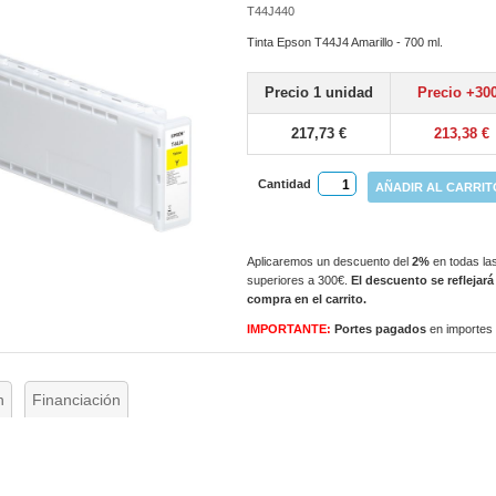
T44J440
Tinta Epson T44J4 Amarillo - 700 ml.
Precio 1 unidad
Precio +30
217,73 €
213,38 €
Cantidad
AÑADIR AL CARRIT
Aplicaremos un descuento del
2%
en todas las
superiores a 300€.
El descuento se reflejará
compra en el carrito.
IMPORTANTE:
Portes pagados
en importes
n
Financiación