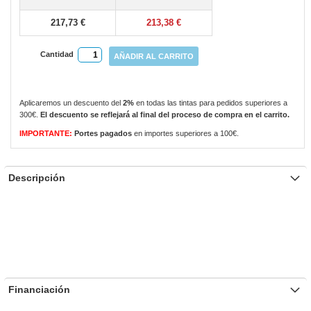
gallery
217,73 €
213,38 €
Cantidad
AÑADIR AL CARRITO
Aplicaremos un descuento del
2%
en todas las tintas para pedidos superiores a
300€.
El descuento se reflejará al final del proceso de compra en el carrito.
IMPORTANTE:
Portes pagados
en importes superiores a 100€.
Descripción
Financiación