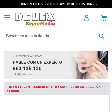
HORARIO INTENSIVO EN AGOSTO: DE 8 A 15 HORAS.
Sea
TINTA EPSON T44J840 NEGRO MATE - 700 ML - SC-P7500
/ P9500
Skip
to
the
end