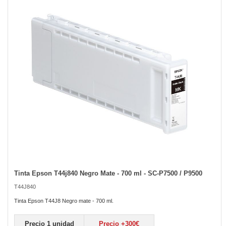
of
the
images
gallery
Tinta Epson T44j840 Negro Mate - 700 ml - SC-P7500 / P9500
Skip
to
T44J840
the
beginning
Tinta Epson T44J8 Negro mate - 700 ml.
of
the
Precio 1 unidad
Precio +300€
images