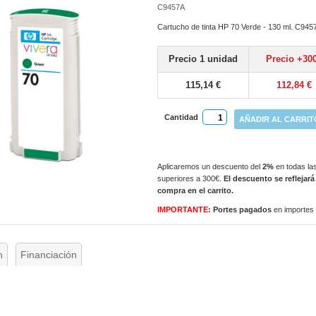
C9457A
Cartucho de tinta HP 70 Verde - 130 ml. C945
Precio 1 unidad
Precio +30
115,14 €
112,84 €
Cantidad
AÑADIR AL CARRIT
Aplicaremos un descuento del
2%
en todas las
superiores a 300€.
El descuento se reflejará
compra en el carrito.
IMPORTANTE:
Portes pagados
en importes
n
Financiación