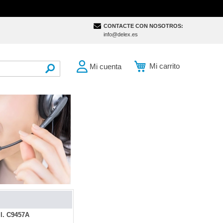
CONTACTE CON NOSOTROS:
info@delex.es
Mi carrito
Mi cuenta
SEARCH
ml. C9457A