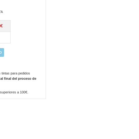
7A
0€
O
 tintas para pedidos
 al final del proceso de
 superiores a 100€.