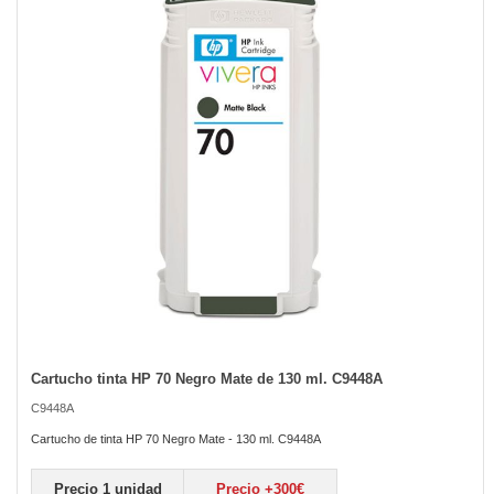
of
the
images
gallery
Cartucho tinta HP 70 Negro Mate de 130 ml. C9448A
Skip
to
C9448A
the
beginning
Cartucho de tinta HP 70 Negro Mate - 130 ml. C9448A
of
the
Precio 1 unidad
Precio +300€
images