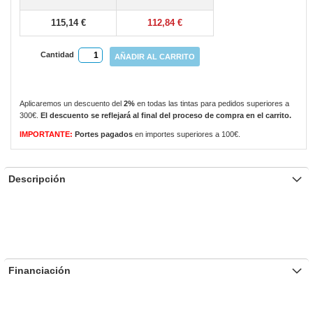
gallery
115,14 €
112,84 €
Cantidad
AÑADIR AL CARRITO
Aplicaremos un descuento del
2%
en todas las tintas para pedidos superiores a
300€.
El descuento se reflejará al final del proceso de compra en el carrito.
IMPORTANTE:
Portes pagados
en importes superiores a 100€.
Descripción
Financiación