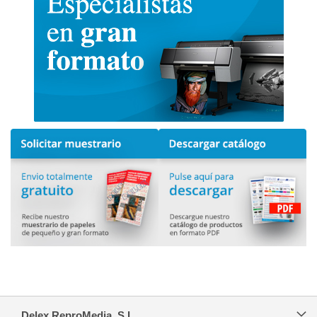
Delex ReproMedia, S.L.