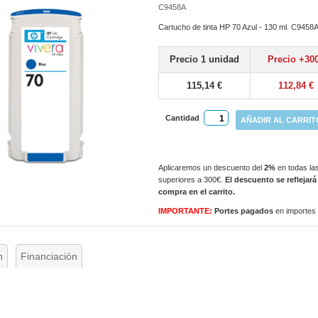
C9458A
Cartucho de tinta HP 70 Azul - 130 ml. C9458
Precio 1 unidad
Precio +30
115,14 €
112,84 €
Cantidad
AÑADIR AL CARRIT
Aplicaremos un descuento del
2%
en todas las
superiores a 300€.
El descuento se reflejará
compra en el carrito.
IMPORTANTE:
Portes pagados
en importes
n
Financiación