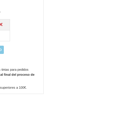
A
0€
O
 tintas para pedidos
 al final del proceso de
 superiores a 100€.