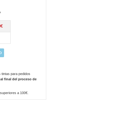
A
0€
O
 tintas para pedidos
 al final del proceso de
 superiores a 100€.