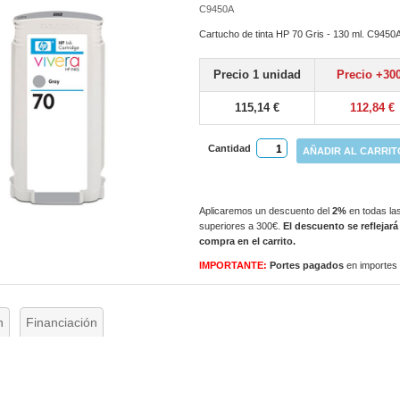
C9450A
Cartucho de tinta HP 70 Gris - 130 ml. C9450
Precio 1 unidad
Precio +30
115,14 €
112,84 €
Cantidad
AÑADIR AL CARRIT
Aplicaremos un descuento del
2%
en todas las
superiores a 300€.
El descuento se reflejará
compra en el carrito.
IMPORTANTE:
Portes pagados
en importes
n
Financiación