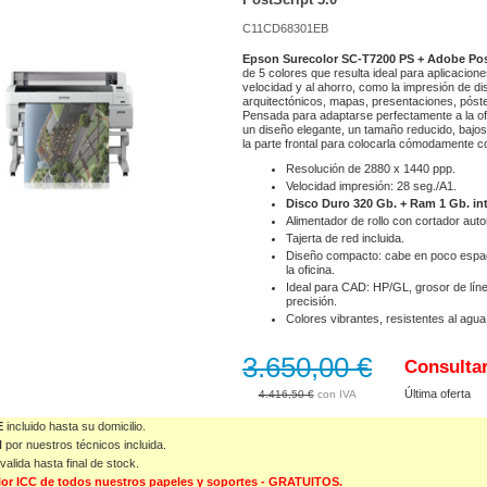
C11CD68301EB
Epson Surecolor SC-T7200 PS + Adobe Post
de 5 colores que resulta ideal para aplicacione
velocidad y al ahorro, como la impresión de d
arquitectónicos, mapas, presentaciones, póster
Pensada para adaptarse perfectamente a la of
un diseño elegante, un tamaño reducido, bajo
la parte frontal para colocarla cómodamente co
Resolución de 2880 x 1440 ppp.
Velocidad impresión: 28 seg./A1.
Disco Duro 320 Gb. + Ram 1 Gb. in
Alimentador de rollo con cortador auto
Tajerta de red incluida.
Diseño compacto: cabe en poco espaci
la oficina.
Ideal para CAD: HP/GL, grosor de lín
precisión.
Colores vibrantes, resistentes al agua
3.650,00 €
Consulta
Última oferta
4.416,50 €
E
incluido hasta su domicilio.
N
por nuestros técnicos incluida.
valida
hasta final de stock.
color ICC de todos nuestros papeles y soportes - GRATUITOS.