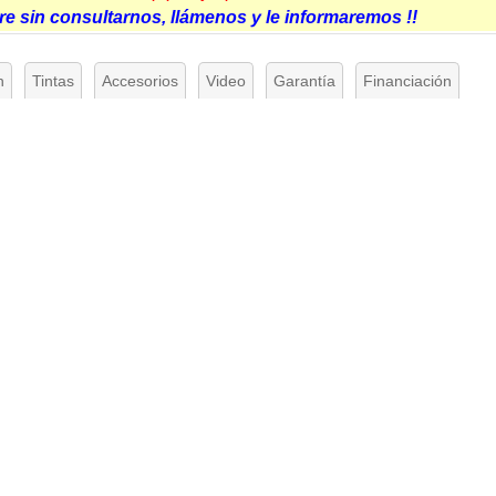
e sin consultarnos, llámenos y le informaremos !!
n
Tintas
Accesorios
Video
Garantía
Financiación