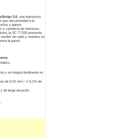
Script 3.0
, una impresora
s que dan prioridad a la
iseños y planos
 y cartelería de interiores.
icina, la SC-T7200 presenta
s niveles de ruido y mandos en
ntra la pared.
terna
.
mático.
o y se integra fácilmente en
eas de 0,02 mm / +/-0,1% de
 y de larga duración.
r