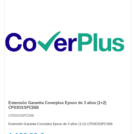
of
the
images
gallery
Extensión Garantia Coverplus Epson de 3 años (1+2)
Skip
CP03OSSPCD68
to
the
CP03OSSPCD68
beginning
of
Extensión Garantia Coverplus Epson de 3 años (1+2) CP03OSSPCD68
the
images