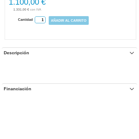
1.100,00 €
gallery
1.331,00 €
Cantidad
AÑADIR AL CARRITO
Descripción
Financiación