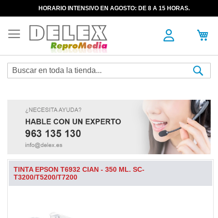
HORARIO INTENSIVO EN AGOSTO: DE 8 A 15 HORAS.
Sea
TINTA EPSON T6932 CIAN - 350 ML. SC-
T3200/T5200/T7200
Skip
to
the
end