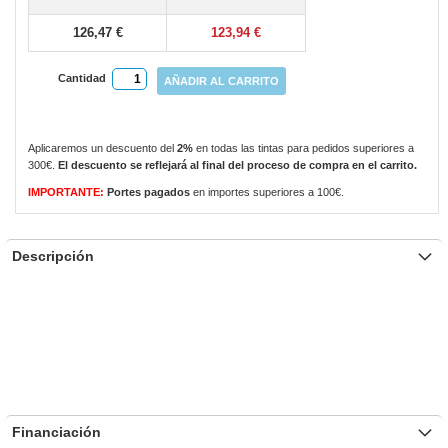
gallery
126,47 €
123,94 €
Cantidad
AÑADIR AL CARRITO
Aplicaremos un descuento del
2%
en todas las tintas para pedidos superiores a
300€.
El descuento se reflejará al final del proceso de compra en el carrito.
IMPORTANTE:
Portes pagados
en importes superiores a 100€.
Descripción
Financiación