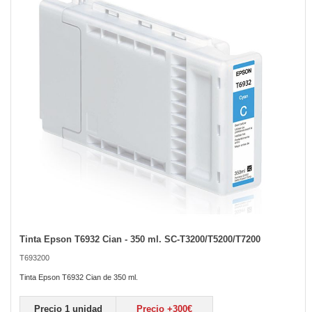
of
the
images
gallery
Tinta Epson T6932 Cian - 350 ml. SC-T3200/T5200/T7200
Skip
to
T693200
the
beginning
Tinta Epson T6932 Cian de 350 ml.
of
the
Precio 1 unidad
Precio +300€
images