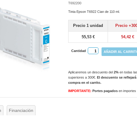
T692200
Tinta Epson T6922 Cian de 110 ml.
Precio 1 unidad
Precio +30
55,53 €
54,42 €
Cantidad
AÑADIR AL CARRIT
Aplicaremos un descuento del
2%
en todas las
superiores a 300€.
El descuento se reflejará
compra en el carrito.
IMPORTANTE:
Portes pagados
en importes
n
Financiación