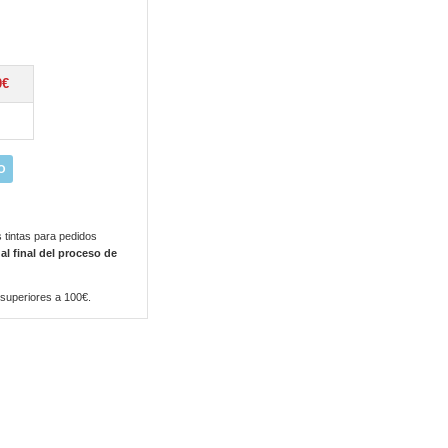
0€
O
 tintas para pedidos
 al final del proceso de
 superiores a 100€.