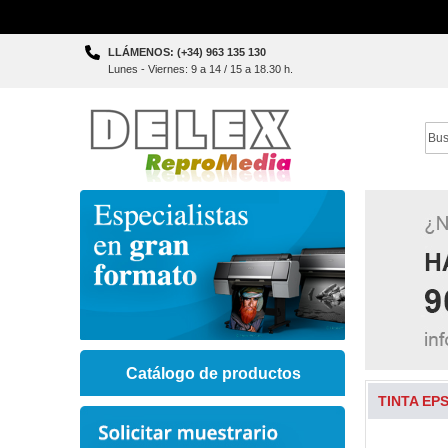
Skip
LLÁMENOS: (+34) 963 135 130
to
Lunes - Viernes: 9 a 14 / 15 a 18.30 h.
Content
Sear
Catálogo de productos
TINTA EPS
Skip
to