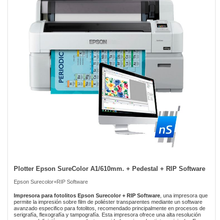
of
the
images
gallery
Plotter Epson SureColor A1/610mm. + Pedestal + RIP Software
Skip
to
Epson Surecolor+RIP Software
the
beginning
Impresora para fotolitos Epson Surecolor + RIP Software
, una impresora que
of
permite la impresión sobre film de poliéster transparentes mediante un software
avanzado especifico para fotolitos, recomendado principalmente en procesos de
the
serigrafía, flexografía y tampografía. Esta impresora ofrece una alta resolución
images