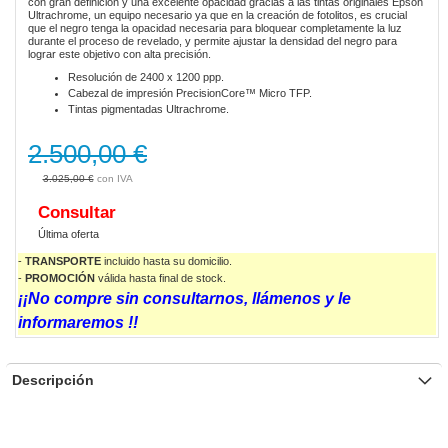
con gran definición y una excelente opacidad gracias a las tintas originales Epson
gallery
Ultrachrome, un equipo necesario ya que en la creación de fotolitos, es crucial
que el negro tenga la opacidad necesaria para bloquear completamente la luz
durante el proceso de revelado, y permite ajustar la densidad del negro para
lograr este objetivo con alta precisión.
Resolución de 2400 x 1200 ppp.
Cabezal de impresión PrecisionCore™ Micro TFP.
Tintas pigmentadas Ultrachrome.
2.500,00 €
3.025,00 €
Consultar
Última oferta
-
TRANSPORTE
incluido hasta su domicilio.
-
PROMOCIÓN
válida
hasta final de stock.
¡¡No compre sin consultarnos, llámenos y le
informaremos !!
Descripción