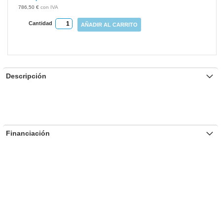
gallery
786,50 €
Cantidad
AÑADIR AL CARRITO
Descripción
Financiación