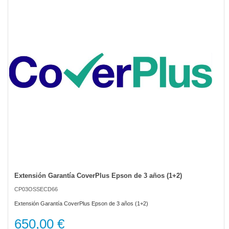
of
the
images
gallery
Extensión Garantía CoverPlus Epson de 3 años (1+2)
Skip
to
CP03OSSECD66
the
beginning
Extensión Garantía CoverPlus Epson de 3 años (1+2)
of
the
650,00 €
images