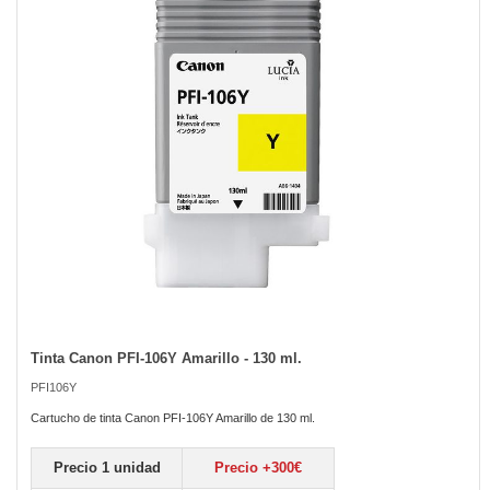
the
images
gallery
Tinta Canon PFI-106Y Amarillo - 130 ml.
Skip
to
PFI106Y
the
beginning
Cartucho de tinta Canon PFI-106Y Amarillo de 130 ml.
of
the
Precio 1 unidad
Precio +300€
images
gallery