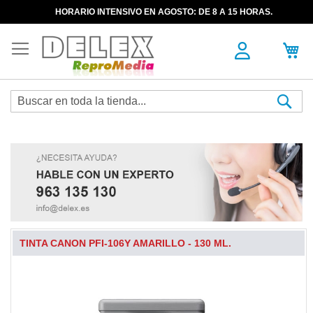
HORARIO INTENSIVO EN AGOSTO: DE 8 A 15 HORAS.
Sea
TINTA CANON PFI-106Y AMARILLO - 130 ML.
Skip
to
the
end
of