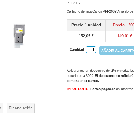
PFI-206Y
Cartucho de tinta Canon PFI-206Y Amarillo de
Precio 1 unidad
Precio +30
152,05 €
149,01 €
Cantidad
AÑADIR AL CARRIT
Aplicaremos un descuento del
2%
en todas las
superiores a 300€.
El descuento se reflejará
compra en el carrito.
IMPORTANTE:
Portes pagados
en importes
n
Financiación