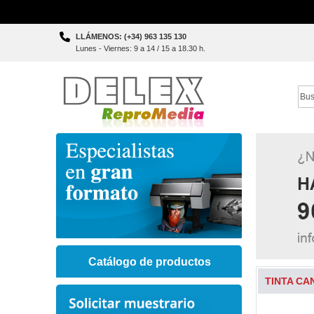
Skip
LLÁMENOS: (+34) 963 135 130
to
Lunes - Viernes: 9 a 14 / 15 a 18.30 h.
Content
Sear
Catálogo de productos
TINTA CA
Skip
to