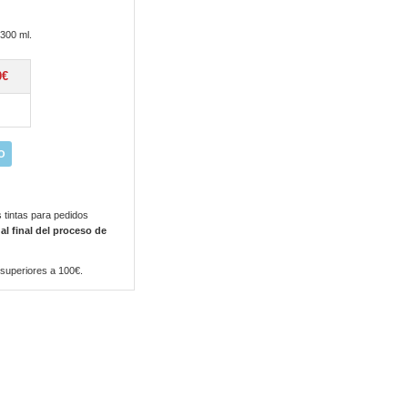
 300 ml.
0€
O
 tintas para pedidos
 al final del proceso de
 superiores a 100€.