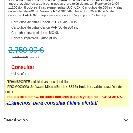
fotografía, diseños artísticos, pruebas y creación de póster. Resolución 2400
x1200 dpi. 8 colores tintas pigmentadas LUCIA EX. Cartuchos de 330 ml. y alta
capacidad de 700 ml. Memoria RAM 384 Mb. Disco duro 250 Gb. 90% de
cobertura PANTONE. Impresión sin bordes. Plug-in para Photoshop
Cartuchos de tintas Canon PFI-306 de 330 ml.
Cartuchos de tintas Canon PFI-706 de 700 ml.
Cartuchos mantenimiento MC-08
Cabezal impresión Canon pf-05
2.750,00 €
3.327,50 €
Consultar
Última oferta
-
TRANSPORTE
incluido hasta su domicilio.
-
PROMOCIÓN: Software Mirage Edition 8&12c incluido,
valido
hasta final de
stock.
- Perfiles de color ICC de todos nuestros papeles y soportes - GRATUITOS.
¡¡Llámenos, para consultar última oferta!!
Descripción