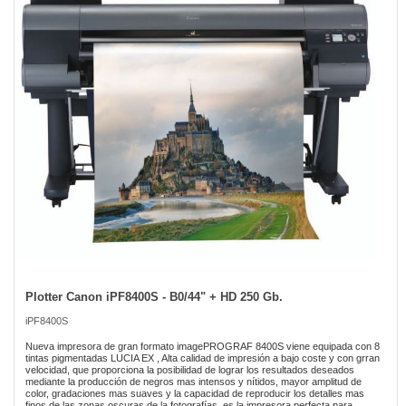
the
images
gallery
Plotter Canon iPF8400S - B0/44" + HD 250 Gb.
Skip
to
iPF8400S
the
beginning
Nueva impresora de gran formato imagePROGRAF 8400S viene equipada con 8
of
tintas pigmentadas LUCIA EX , Alta calidad de impresión a bajo coste y con grran
velocidad, que proporciona la posibilidad de lograr los resultados deseados
the
mediante la producción de negros mas intensos y nítidos, mayor amplitud de
images
color, gradaciones mas suaves y la capacidad de reproducir los detalles mas
gallery
finos de las zonas oscuras de la fotografías, es la impresora perfecta para