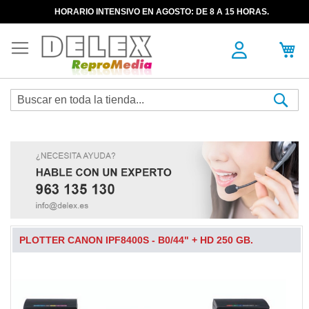
HORARIO INTENSIVO EN AGOSTO: DE 8 A 15 HORAS.
Sea
PLOTTER CANON IPF8400S - B0/44" + HD 250 GB.
Skip
to
the
end
of