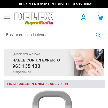
HORARIO INTENSIVO EN AGOSTO: DE 8 A 15 HORAS.
Sea
TINTA CANON PFI-706C CÍAN - 700 ML.
Skip
to
the
end
of