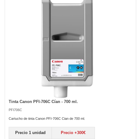
the
images
gallery
Tinta Canon PFI-706C Cían - 700 ml.
Skip
to
PFI706C
the
beginning
Cartucho de tinta Canon PFI-706C Cian de 700 ml.
of
the
Precio 1 unidad
Precio +300€
images
gallery