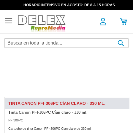
HORARIO INTENSIVO EN AGOSTO: DE 8 A 15 HORAS.
Sea
TINTA CANON PFI-306PC CÍAN CLARO - 330 ML.
Tinta Canon PFI-306PC Cían claro - 330 ml.
Skip
Skip
to
to
PFI306PC
the
the
end
beginning
Cartucho de tinta Canon PFI-306PC Cian claro de 330 ml.
of
of