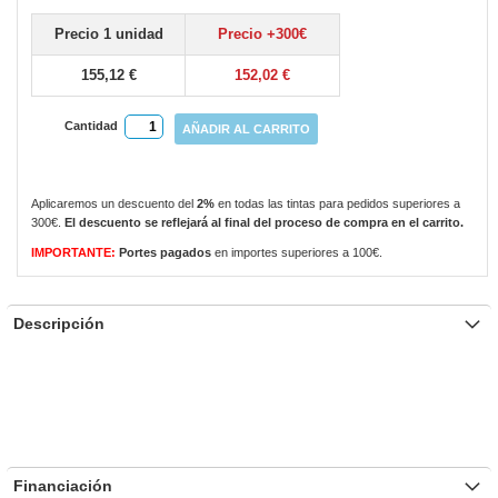
the
the
Precio 1 unidad
Precio +300€
images
images
gallery
gallery
155,12 €
152,02 €
Cantidad
AÑADIR AL CARRITO
Aplicaremos un descuento del
2%
en todas las tintas para pedidos superiores a
300€.
El descuento se reflejará al final del proceso de compra en el carrito.
IMPORTANTE:
Portes pagados
en importes superiores a 100€.
Descripción
Financiación