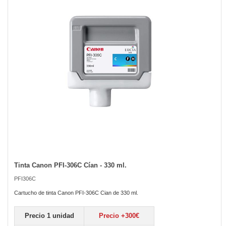
the
images
gallery
Tinta Canon PFI-306C Cían - 330 ml.
Skip
to
PFI306C
the
beginning
Cartucho de tinta Canon PFI-306C Cian de 330 ml.
of
the
Precio 1 unidad
Precio +300€
images
gallery