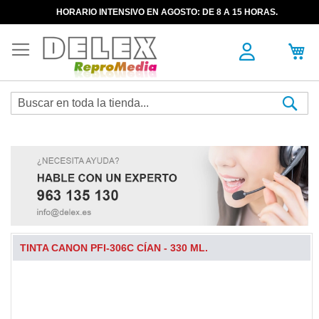
HORARIO INTENSIVO EN AGOSTO: DE 8 A 15 HORAS.
Sea
TINTA CANON PFI-306C CÍAN - 330 ML.
Skip
to
the
end
of