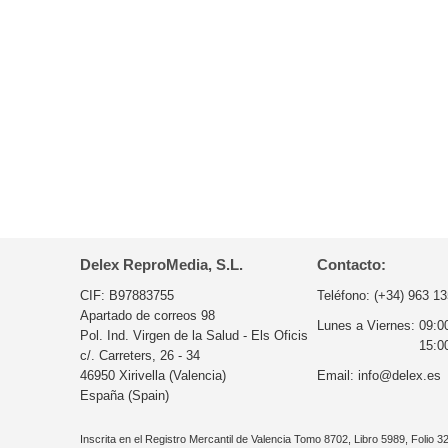
Delex ReproMedia, S.L.
Contacto:
CIF: B97883755
Teléfono:
(+34) 963 13
Apartado de correos 98
Lunes a Viernes:
09:0
Pol. Ind. Virgen de la Salud - Els Oficis
15:0
c/. Carreters, 26 - 34
46950 Xirivella (Valencia)
Email:
info@delex.es
España (Spain)
Inscrita en el Registro Mercantil de Valencia Tomo 8702, Libro 5989, Folio 