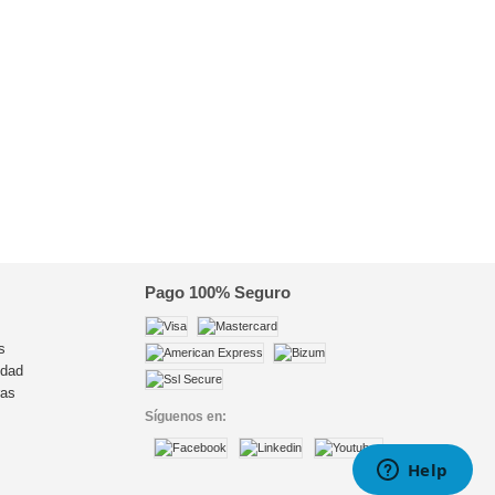
Pago 100% Seguro
s
idad
ras
Síguenos en:
s