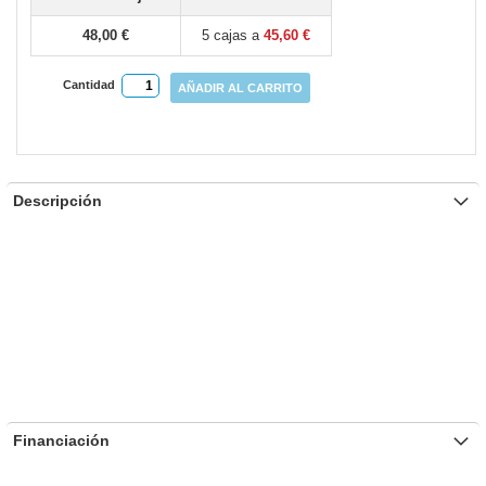
gallery
48,00 €
5 cajas a
45,60 €
Cantidad
AÑADIR AL CARRITO
Descripción
Financiación