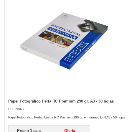
of
the
images
gallery
Papel Fotográfico Perla RC Premium 290 gr. A3 - 50 hojas
Skip
to
FPF290A3
the
beginning
Papel Fotográfico Perla / Lustre RC Premium 290 gr. en formato DIN A3 - 50 hojas
of
the
Precio 1 caja
Oferta
images