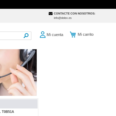
CONTACTE CON NOSOTROS:
info@delex.es
Mi carrito
Mi cuenta
SEARCH
. T0B51A