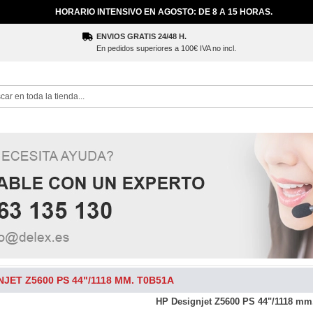
HORARIO INTENSIVO EN AGOSTO: DE 8 A 15 HORAS.
ENVIOS GRATIS 24/48 H.
En pedidos superiores a 100€ IVA no incl.
ch
NJET Z5600 PS 44"/1118 MM. T0B51A
HP Designjet Z5600 PS 44"/1118 mm