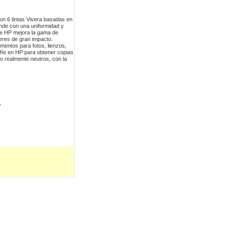
n 6 tintas Vivera basadas en
nde con una uniformidad y
a de HP mejora la gama de
teres de gran impacto.
gmentos para fotos, lienzos,
fíe en HP para obtener copias
o realmente neutros, con la
r