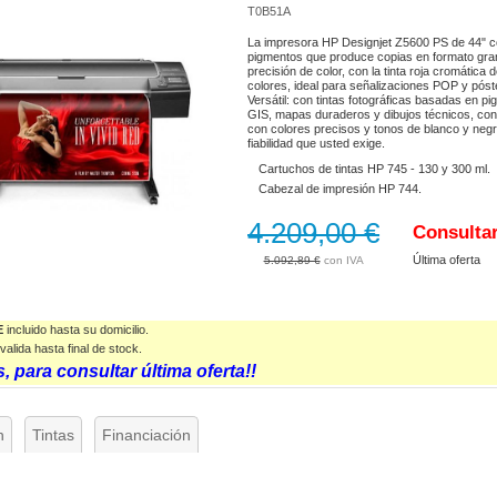
T0B51A
La impresora HP Designjet Z5600 PS de 44" co
pigmentos que produce copias en formato gra
precisión de color, con la tinta roja cromátic
colores, ideal para señalizaciones POP y pós
Versátil: con tintas fotográficas basadas en pi
GIS, mapas duraderos y dibujos técnicos, con
con colores precisos y tonos de blanco y negr
fiabilidad que usted exige.
Cartuchos de tintas HP 745 - 130 y 300 ml.
Cabezal de impresión HP 744.
4.209,00 €
Consulta
Última oferta
5.092,89 €
E
incluido hasta su domicilio.
valida
hasta final de stock.
, para consultar última oferta!!
n
Tintas
Financiación