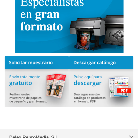
Delex ReproMedia, S.L.