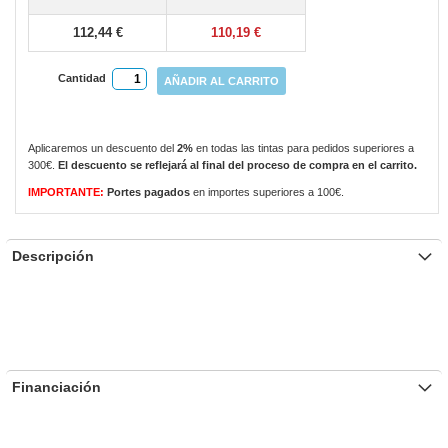
gallery
112,44 €
110,19 €
Cantidad
AÑADIR AL CARRITO
Aplicaremos un descuento del
2%
en todas las tintas para pedidos superiores a
300€.
El descuento se reflejará al final del proceso de compra en el carrito.
IMPORTANTE:
Portes pagados
en importes superiores a 100€.
Descripción
Financiación