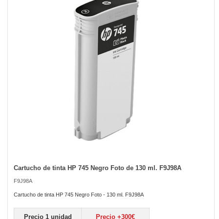
of
the
images
gallery
Cartucho de tinta HP 745 Negro Foto de 130 ml. F9J98A
Skip
to
F9J98A
the
beginning
Cartucho de tinta HP 745 Negro Foto - 130 ml. F9J98A
of
the
Precio 1 unidad
Precio +300€
images