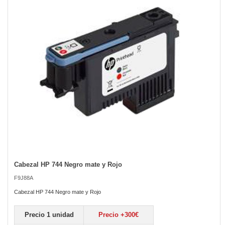
the
images
gallery
Cabezal HP 744 Negro mate y Rojo
Skip
to
F9J88A
the
beginning
Cabezal HP 744 Negro mate y Rojo
of
the
Precio 1 unidad
Precio +300€
images
gallery