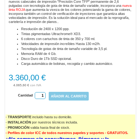
nuevos cabezales de impresión "Precisión Core TFP" permanente de 2,6
gallery
pulgadas con tecnología de gota de tinta de tamaño variable, incorpora una
nueva
tinta ROJA
que aumenta la viveza de los colores potenciando la gama de colores,
incorpora también un control de verificación de inyectores que garantiza altas
velocidades de impresión. Es la solución ideal para el mercado de la reprografía,
cartelería e impresión de planos..
Resolución de 2400 x 1200 ppp.
Tintas pigmentadas Ultrachrome® XD3.
6 colores con cartuchos de tinta de 350 y 700 ml.
Velocidades de impresión increíbles Hasta 130 m2/h.
Tecnología de gotas de tinta de tamaño variable de 3,5 pl.
Memoria RAM de 4 Gb.
Disco Duro de 1Tb SSD opcional.
Carga automática de bobinas, recogida y cambio automático.
3.360,00 €
4.065,60 €
Cantidad
AÑADIR AL CARRITO
-
TRANSPORTE
incluido hasta su domicilio.
-
INSTALACIÓN
por nuestros técnicos incluida.
-
PROMOCIÓN
valida
hasta final de stock.
- Perfiles de color ICC de todos nuestros papeles y soportes - GRATUITOS.