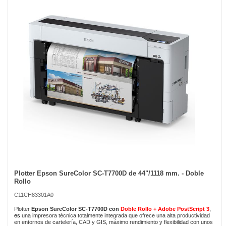
of
the
images
gallery
Plotter Epson SureColor SC-T7700D de 44"/1118 mm. - Doble
Skip
Rollo
to
the
C11CH83301A0
beginning
of
Plotter
Epson SureColor SC-T7700D con
Doble Rollo + Adobe PostScript
3
,
e
s
una impresora técnica totalmente integrada que ofrece una alta productividad
the
en entornos de cartelería, CAD y GIS, máximo rendimiento y flexibilidad con unos
images