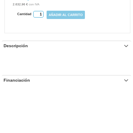
gallery
2.632,96 €
Cantidad
AÑADIR AL CARRITO
Descripción
Financiación