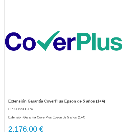
of
the
images
gallery
Extensión Garantía CoverPlus Epson de 5 años (1+4)
Skip
to
CP05OSSECJ74
the
beginning
Extensión Garantía CoverPlus Epson de 5 años (1+4)
of
the
2.176,00 €
images